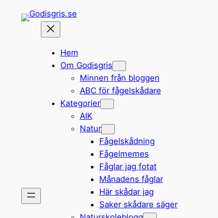
Hoppa
till
innehåll
Hem
Om Godisgris
Minnen från bloggen
ABC för fågelskådare
Kategorier
AIK
Natur
Fågelskådning
Fågelmemes
Fåglar jag fotat
Månadens fåglar
Här skådar jag
Saker skådare säger
Naturskoleblogg