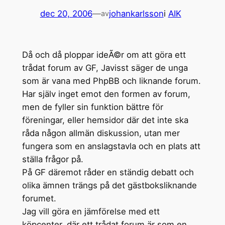
dec 20, 2006
—
johankarlsson
i
AIK
av
Då och då ploppar ideÃ©r om att göra ett
trådat forum av GF, Javisst säger de unga
som är vana med PhpBB och liknande forum.
Har själv inget emot den formen av forum,
men de fyller sin funktion bättre för
föreningar, eller hemsidor där det inte ska
råda någon allmän diskussion, utan mer
fungera som en anslagstavla och en plats att
ställa frågor på.
På GF däremot råder en ständig debatt och
olika ämnen trängs på det gästboksliknande
forumet.
Jag vill göra en jämförelse med ett
köpcenter, där ett trådat forum är som en