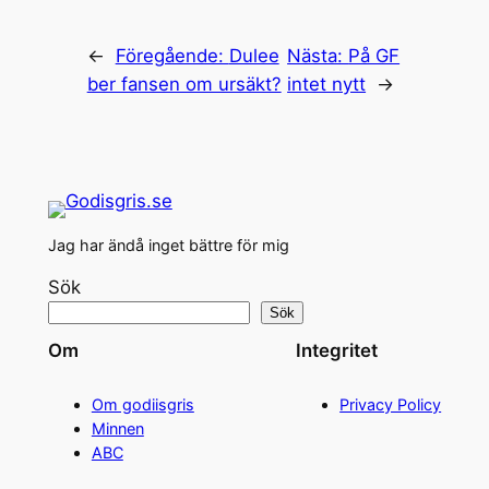
←
Föregående:
Dulee
Nästa:
På GF
ber fansen om ursäkt?
intet nytt
→
Jag har ändå inget bättre för mig
Sök
Sök
Om
Integritet
Om godiisgris
Privacy Policy
Minnen
ABC