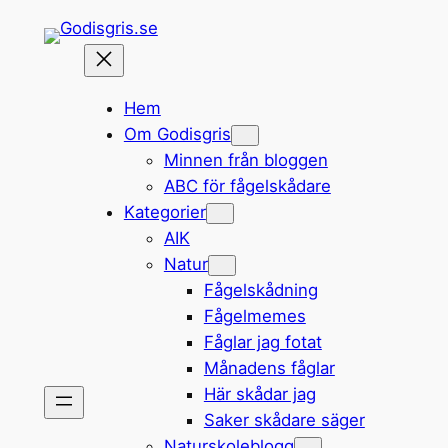
Hoppa
till
innehåll
Hem
Om Godisgris
Minnen från bloggen
ABC för fågelskådare
Kategorier
AIK
Natur
Fågelskådning
Fågelmemes
Fåglar jag fotat
Månadens fåglar
Här skådar jag
Saker skådare säger
Naturskoleblogg